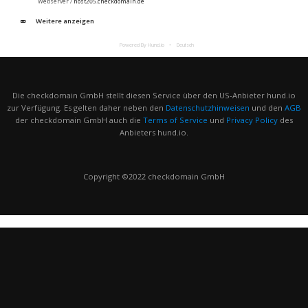
Webserver /
host205.checkdomain.de
Weitere anzeigen
Powered By Hund.io
Deutsch
Die checkdomain GmbH stellt diesen Service über den US-Anbieter hund.io
zur Verfügung. Es gelten daher neben den
Datenschutzhinweisen
und den
AGB
der checkdomain GmbH auch die
Terms of Service
und
Privacy Policy
des
Anbieters hund.io.
Copyright ©2022 checkdomain GmbH