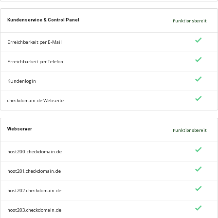
Kundenservice & Control Panel
Funktionsbereit
Erreichbarkeit per E-Mail
Erreichbarkeit per Telefon
Kundenlogin
checkdomain.de Webseite
Webserver
Funktionsbereit
host200.checkdomain.de
host201.checkdomain.de
host202.checkdomain.de
host203.checkdomain.de